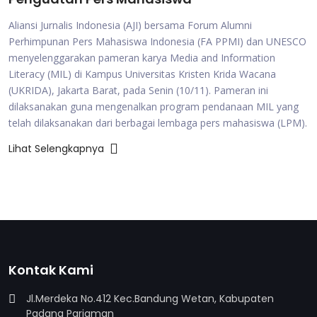
Aliansi Jurnalis Indonesia (AJI) bersama Forum Alumni
Perhimpunan Pers Mahasiswa Indonesia (FA PPMI) dan UNESCO
menyelenggarakan pameran karya Media and Information
Literacy (MIL) di Kampus Universitas Kristen Krida Wacana
(UKRIDA), Jakarta Barat, pada Senin (10/11). Pameran ini
dilaksanakan guna mengenalkan program pendanaan MIL yang
telah dilaksanakan dari berbagai lembaga pers mahasiswa (LPM).
Lihat Selengkapnya
Kontak Kami
Jl.Merdeka No.412 Kec.Bandung Wetan, Kabupaten
Padang Pariaman