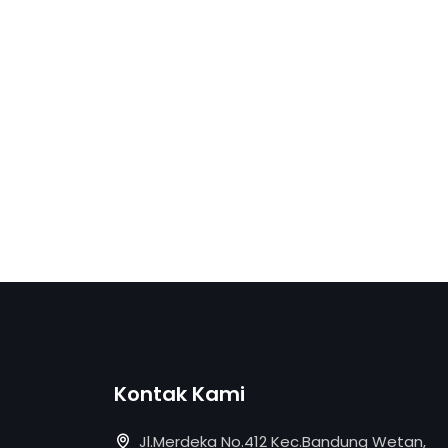
Kontak Kami
Jl.Merdeka No.412 Kec.Bandung Wetan,