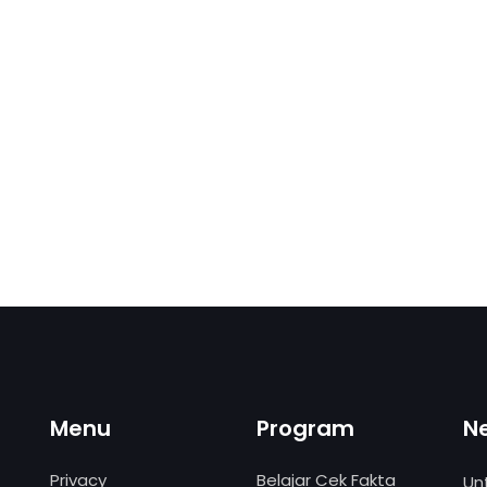
Menu
Program
N
Privacy
Belajar Cek Fakta
Un