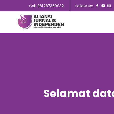
Follow us:
Call:
081287369032
Selamat dat