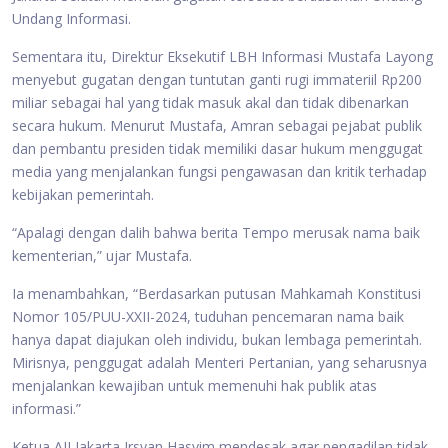
Undang Informasi.
Sementara itu, Direktur Eksekutif LBH Informasi Mustafa Layong
menyebut gugatan dengan tuntutan ganti rugi immateriil Rp200
miliar sebagai hal yang tidak masuk akal dan tidak dibenarkan
secara hukum. Menurut Mustafa, Amran sebagai pejabat publik
dan pembantu presiden tidak memiliki dasar hukum menggugat
media yang menjalankan fungsi pengawasan dan kritik terhadap
kebijakan pemerintah.
“Apalagi dengan dalih bahwa berita Tempo merusak nama baik
kementerian,” ujar Mustafa.
Ia menambahkan, “Berdasarkan putusan Mahkamah Konstitusi
Nomor 105/PUU-XXII-2024, tuduhan pencemaran nama baik
hanya dapat diajukan oleh individu, bukan lembaga pemerintah.
Mirisnya, penggugat adalah Menteri Pertanian, yang seharusnya
menjalankan kewajiban untuk memenuhi hak publik atas
informasi.”
Ketua AJI Jakarta Irsyan Hasyim mendesak agar pengadilan tidak